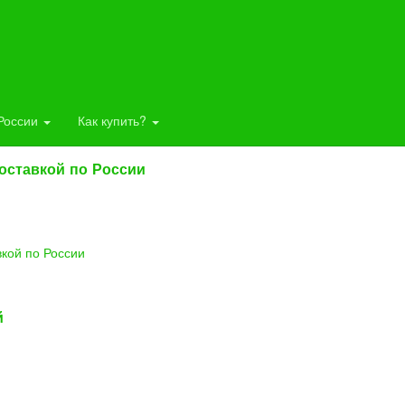
ии
 России
Как купить?
оставкой по России
вкой по России
й