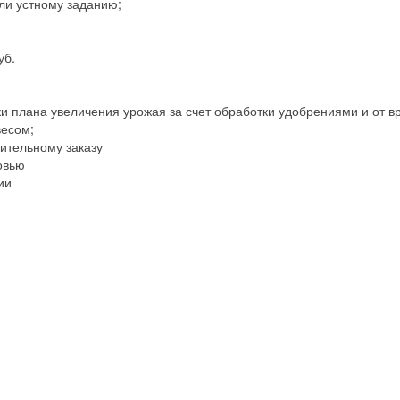
ли устному заданию;
уб.
и плана увеличения урожая за счет обработки удобрениями и от в
весом;
ительному заказу
овью
ии