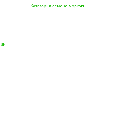
Категория семена моркови
м
сии