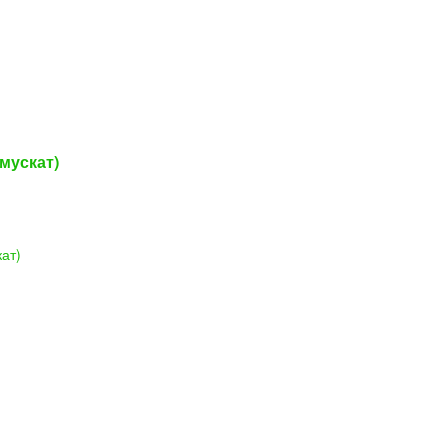
мускат)
ат)