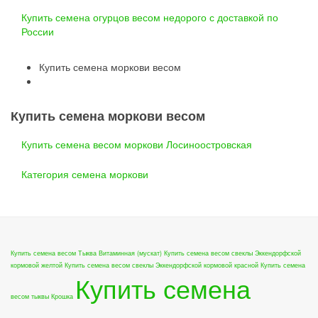
Купить семена огурцов весом недорого с доставкой по
России
Купить семена моркови весом
Купить семена моркови весом
Купить семена весом моркови Лосиноостровская
Категория семена моркови
Купить семена весом Тыква Витаминная (мускат)
Купить семена весом свеклы Эккендорфской
кормовой желтой
Купить семена весом свеклы Эккендорфской кормовой красной
Купить семена
Купить семена
весом тыквы Крошка