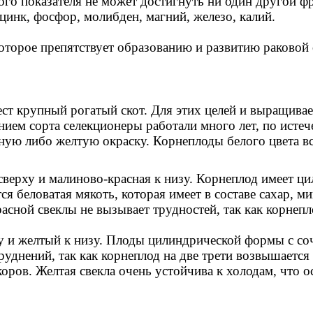
ого показателя не может достигнуть ни один другой ф
инк, фосфор, молибден, магний, железо, калий.
 которое препятствует образованию и развитию раковой
т крупный рогатый скот. Для этих целей и выращивае
ием сорта селекционеры работали много лет, по истеч
ую либо желтую окраску. Корнеплоды белого цвета вс
сверху и малиново-красная к низу. Корнеплод имеет 
я беловатая мякоть, которая имеет в составе сахар, 
асной свеклы не вызывает трудностей, так как корнеп
у и желтый к низу. Плоды цилиндрической формы с соч
руднений, так как корнеплод на две трети возвышается
оров. Желтая свекла очень устойчива к холодам, что о