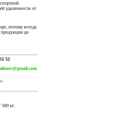
нспортной
ей удаленности от
ре, потому всегда
 продукции до
51 52
galimov@gmail.com
зь
500 кг.