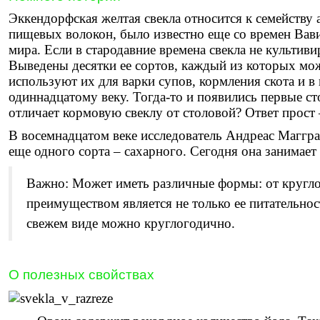
Эккендорфская желтая свекла относится к семейству
пищевых волокон, было известно еще со времен Вавил
мира. Если в стародавние времена свекла не культиви
Выведены десятки ее сортов, каждый из которых мож
используют их для варки супов, кормления скота и в
одиннадцатому веку. Тогда-то и появились первые ст
отличает кормовую свеклу от столовой? Ответ прост
В восемнадцатом веке исследователь Андреас Маггра
еще одного сорта – сахарного. Сегодня она занимает
Важно: Может иметь различные формы: от круглой
преимуществом является не только ее питательнос
свежем виде можно круглогодично.
О полезных свойствах