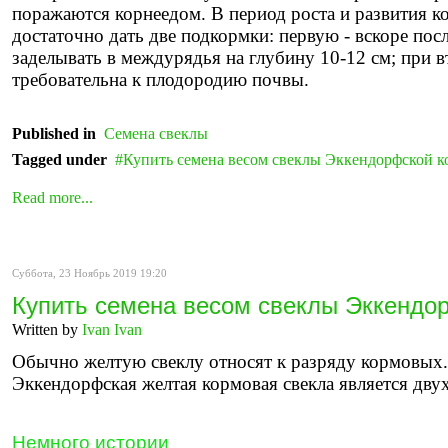
поражаются корнеедом. В период роста и развития к
достаточно дать две подкормки: первую - вскоре пос
заделывать в междурядья на глубину 10-12 см; при 
требовательна к плодородию почвы.
Published in
Семена свеклы
Tagged under
Купить семена весом свеклы Эккендорфской к
Read more...
Суббота, 23 Ноябрь 2019 19:20
Купить семена весом свеклы Эккендо
Written by
Ivan Ivan
Обычно желтую свеклу относят к разряду кормовых.
Эккендорфская желтая кормовая свекла является дву
Немного истории