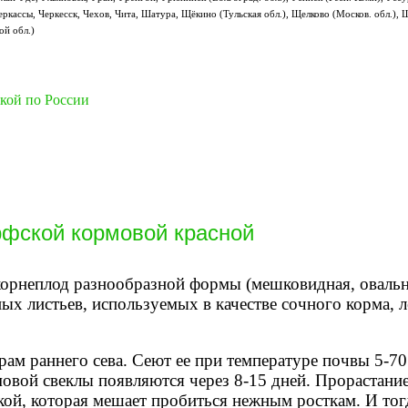
ркассы, Черкесск, Чехов, Чита, Шатура, Щёкино (Тульская обл.), Щелково (Москов. обл.), 
ой обл.)
вкой по России
рфской кормовой красной
корнеплод разнообразной формы (мешковидная, овальн
лёных листьев, используемых в качестве сочного корма, 
ам раннего сева. Сеют ее при температуре почвы 5-70
овой свеклы появляются через 8-15 дней. Прорастание
ркой, которая мешает пробиться нежным росткам. И то