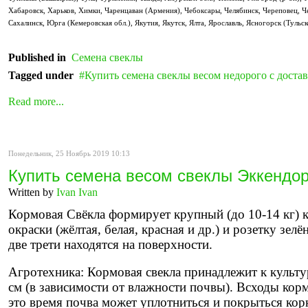
Хабаровск, Харьков, Химки, Чаренцаван (Армения), Чебоксары, Челябинск, Череповец, Че
Сахалинск, Юрга (Кемеровская обл.), Якутия, Якутск, Ялта, Ярославль, Ясногорск (Тульск
Published in
Семена свеклы
Tagged under
Купить семена свеклы весом недорого с доста
Read more...
Понедельник, 25 Ноябрь 2019 10:13
Купить семена весом свеклы Эккендо
Written by
Ivan Ivan
Кормовая Свёкла формирует крупный (до 10-14 кг) 
окраски (жёлтая, белая, красная и др.) и розетку зе
две трети находятся на поверхности.
Агротехника: Кормовая свекла принадлежит к культур
см (в зависимости от влажности почвы). Всходы корм
это время почва может уплотниться и покрыться ко