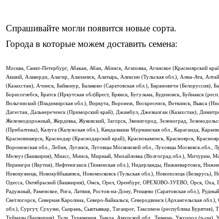
Спрашивайте могли появится новые сорта.
Города в которые можем доставить семена:
Москва, Санкт-Петербург, Абакан, Абан, Абинск, Агаповка, Агинское (Красноярский край
Акший, Алаверди, Алагир, Алапаевск, Алатырь, Алексин (Тульская обл.), Алма-Ата, Алт
(Казахстан), Ачинск, Байконур, Балаково (Саратовская обл.), Барановичи (Белоруссия), 
Борисоглебск, Братск (Иркутская обл)Брест, Брянск, Бугульма, Буденовск, Буйнакск (рес
Вольгинский (Владимирская обл.), Воркута, Воронеж, Воскресенск, Воткинск, Выкса (Ниже
Дагестан, Дальнереченск (Приморский край), Джамбул, Джезказган (Казахстан), Димитро
Железнодорожный, Жердевка, Жуковский, Загорск, Звенигород, Зеленоград, Зеленодольск,
(Прибалтика), Калуга (Калужская обл.), Кандалакша Мурманская обл., Караганда, Караев
Красновишерск, Краснодар (Краснодарский край), Краснокаменск, Красноярск, Красноярск
Воронежская обл., Лобня, Луганск, Луговцы Московской обл., Луховцы Московск.обл.,
Мелеуз (Башкирия), Миасс, Минск, Мирный, Михайловка (Волгоград.обл.), Мичурин, М
Нерюнгри (Якутия), Нефтеюганск (Тюменская обл.), Нидерланды, Нижневартовск, Нижне
Новокузнецк, Новокуйбышевск, Новомосковск (Тульская обл.), Новополоцк (Беларусь), 
Одесса, Октябрьский (Башкирия), Омск, Орел, Оренбург, ОРЕХОВО-ЗУЕВО, Орск, Оха, Па
Радужный, Раменское, Рига, Латвия, Ростов-на-Дону, Ртищево (Саратовская обл.), Рудный
Светлогорск, Северная Каролина, Северо-Байкальск, Северодвинск (Архангельская обл.)
обл.), Сургут, Сухуми, Сызрань, Сыктывкар, Таганрог, Таксимон (республика Бурятия), 
Туймазы (Башкирия), Тула, Туркмения, Тында, Амурской обл., Тюмень, Ужгород (р-он), У