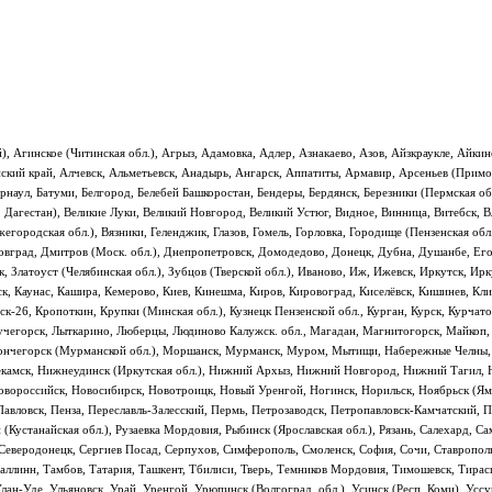
), Агинское (Читинская обл.), Агрыз, Адамовка, Адлер, Азнакаево, Азов, Айзкраукле, Айки
айский край, Алчевск, Альметьевск, Анадырь, Ангарск, Аппатиты, Армавир, Арсеньев (Примо
Барнаул, Батуми, Белгород, Белебей Башкоростан, Бендеры, Бердянск, Березники (Пермская о
п. Дагестан), Великие Луки, Великий Новгород, Великий Устюг, Видное, Винница, Витебск, 
городская обл.), Вязники, Геленджик, Глазов, Гомель, Горловка, Городище (Пензенская обл.
вград, Дмитров (Моск. обл.), Днепропетровск, Домодедово, Донецк, Дубна, Душанбе, Егорь
 Златоуст (Челябинская обл.), Зубцов (Тверской обл.), Иваново, Иж, Ижевск, Иркутск, Ирк
ск, Каунас, Кашира, Кемерово, Киев, Кинешма, Киров, Кировоград, Киселёвск, Кишинев, Кл
-26, Кропоткин, Крупки (Минская обл.), Кузнецк Пензенской обл., Курган, Курск, Курчатов
 Лучегорск, Лыткарино, Люберцы, Людиново Калужск. обл., Магадан, Магнитогорск, Майк
ончегорск (Мурманской обл.), Моршанск, Мурманск, Муром, Мытищи, Набережные Челны, Н
камск, Нижнеудинск (Иркутская обл.), Нижний Архыз, Нижний Новгород, Нижний Тагил, Ни
Новороссийск, Новосибирск, Новотроицк, Новый Уренгой, Ногинск, Норильск, Ноябрьск (Ям
вловск, Пенза, Переславль-Залесский, Пермь, Петрозаводск, Петропавловск-Камчатский, П
 (Кустанайская обл.), Рузаевка Мордовия, Рыбинск (Ярославская обл.), Рязань, Салехард, С
, Северодонецк, Сергиев Посад, Серпухов, Симферополь, Смоленск, София, Сочи, Ставропол
Таллинн, Тамбов, Татария, Ташкент, Тбилиси, Тверь, Темников Мордовия, Тимошевск, Тирас
лан-Уде, Ульяновск, Урай, Уренгой, Урюпинск (Волгоград. обл.), Усинск (Респ. Коми), Усс