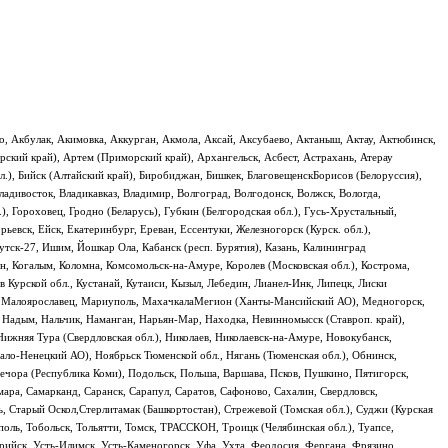
но, Акбулак, Акимовка, Аккурган, Акмола, Аксай, Аксубаево, Актаныш, Актау, Актюбинск,
рский край), Артем (Приморский край), Архангельск, Асбест, Астрахань, Атерау
бл.), Бийск (Алтайский край), Биробиджан, Бишкек, БлаговещенскБорисов (Белоруссия),
Владивосток, Владикавказ, Владимир, Волгоград, Волгодонск, Волжск, Вологда,
), Гороховец, Гродно (Беларусь), Губкин (Белгородская обл.), Гусь-Хрустальный,
евск, Ейск, Екатеринбург, Ереван, Ессентуки, Железногорск (Курск. обл.),
утск-27, Ишим, Йошкар Ола, Кабанск (респ. Бурятия), Казань, Калининград
ин, Когалым, Коломна, Комсомольск-на-Амуре, Королев (Московская обл.), Кострома,
 Курской обл., Кустанай, Кутаиси, Кызыл, Лебедин, Лианел-Инк, Липецк, Лиски
оп, Малоярославец, Мариуполь, МахачкалаМегион (Ханты-Мансийский АО), Медногорск,
адым, Нальчик, Наманган, Нарьян-Мар, Находка, Невинномысск (Ставроп. край),
жняя Тура (Свердловская обл.), Николаев, Николаевск-на-Амуре, Новокубанск,
ало-Ненецкий АО), Ноябрьск Тюменской обл., Нягань (Тюменская обл.), Обнинск,
ечора (Республика Коми), Подольск, Польша, Варшава, Псков, Пушкино, Пятигорск,
амара, Самарканд, Саранск, Сарапул, Саратов, Сафоново, Сахалин, Свердловск,
ь, Старый Оскол,Стерлитамак (Башкортостан), Стрежевой (Томская обл.), Суджи (Курская
поль, Тобольск, Тольятти, Томск, ТРАССКОН, Троицк (Челябинская обл.), Туапсе,
урийск, Усть-Илимск, Усть-Каменогорск, Уфа, Ухта, Феодосия, Фергана, Фрязино,