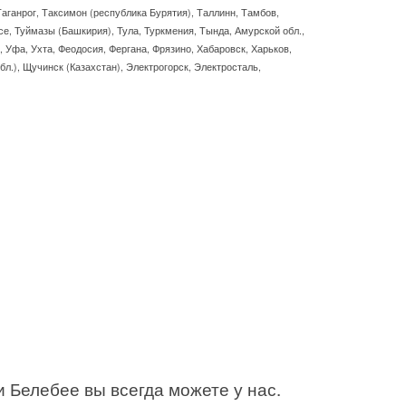
аганрог, Таксимон (республика Бурятия), Таллинн, Тамбов,
е, Туймазы (Башкирия), Тула, Туркмения, Тында, Амурской обл.,
к, Уфа, Ухта, Феодосия, Фергана, Фрязино, Хабаровск, Харьков,
л.), Щучинск (Казахстан), Электрогорск, Электросталь,
 Белебее вы всегда можете у нас.