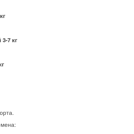
кг
3-7 кг
кг
орта.
емена: