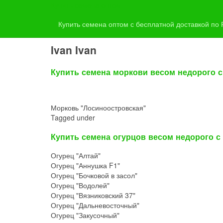
Купить семена оптом
Купить семена оптом с бесплатной доставкой по Росс
Купить семена оптом с бесплатной доставкой по
Ivan Ivan
Купить семена моркови весом недорого с
Морковь "Лосиноостровская"
Tagged under
Купить семена огурцов весом недорого с
Огурец "Алтай"
Огурец "Аннушка F1"
Огурец "Бочковой в засол"
Огурец "Водолей"
Огурец "Вязниковский 37"
Огурец "Дальневосточный"
Огурец "Закусочный"