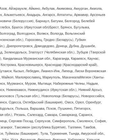
Азов, Айзкраукле, Айкино, Акбулак, Акимовка, Аккурган, Акмола,
ск, Альметьевск, Анадырь, Ангарск, Аппатиты, Армавир, Арсеньев
ановичи (Белоруссия), Барнаул, Батуми, Белгород, Белебей
лебск, Братск (Иркутская обл)Брест, Брянск, Бугульма,
Волгоград, Волгодонск, Волжск, Вологда, Вольгинский
нзенская обл.), Гороховец, Гродно (Беларусь), Губкин
бл.), Днепропетровск, Домодедово, Донецк, Дубна, Душанбе,
д, Зеленодольск, Златоуст (Челябинская обл.), Зубцов (Тверской
.), Кандалакша Мурманская обл., Караганда, Караевск, Каунас,
 Кострома, Красновишерск, Краснодар (Краснодарский край),
, Кутаиси, Кызыл, Лебедин, Лианел-Инк, Липецк, Лиски Воронежская
ск, Майкоп, Малоярославец, Мариуполь, МахачкалаМегион (Ханты-
шанск, Мурманск, Муром, Мытищи, Набережные Челны, Надым,
ск, Нижнекамск, Нижнеудинск (Иркутская обл.), Нижний Архыз,
осковск (Тульская обл.), Новополоцк (Беларусь), Новороссийск,
инск, Одесса, Октябрьский (Башкирия), Омск, Орел, Оренбург,
одольск, Польша, Варшава, Псков, Пушкино, Пятигорск,
ая обл.), Рязань, Салехард, Самара, Самарканд, Саранск,
онецк, Сергиев Посад, Серпухов, Симферополь, Смоленск, София,
аганрог, Таксимон (республика Бурятия), Таллинн, Тамбов,
е, Туймазы (Башкирия), Тула, Туркмения, Тында, Амурской обл.,
к, Уфа, Ухта, Феодосия, Фергана, Фрязино, Хабаровск, Харьков,