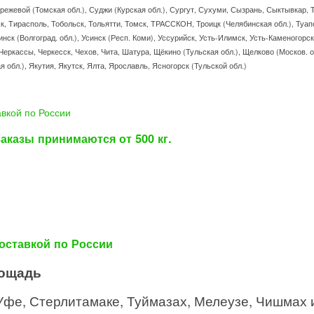
ежевой (Томская обл.), Суджи (Курская обл.), Сургут, Сухуми, Сызрань, Сыктывкар, Т
, Тирасполь, Тобольск, Тольятти, Томск, ТРАССКОН, Троицк (Челябинская обл.), Туапс
инск (Волгоград. обл.), Усинск (Респ. Коми), Уссурийск, Усть-Илимск, Усть-Каменогорс
еркассы, Черкесск, Чехов, Чита, Шатура, Щёкино (Тульская обл.), Щелково (Москов. об
обл.), Якутия, Якутск, Ялта, Ярославль, Ясногорск (Тульской обл.)
авкой по России
аказы принимаются от 500 кг.
оставкой по России
лощадь
фе, Стерлитамаке, Туймазах, Мелеузе, Чишмах и