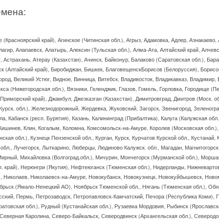
емена:
 (Красноярский край), Агинское (Читинская обл.), Агрыз, Адамовка, Адлер, Азнакаево, 
лагир, Алапаевск, Алатырь, Алексин (Тульская обл.), Алма-Ата, Алтайский край, Алчев
, Астрахань, Атерау (Казахстан), Ачинск, Байконур, Балаково (Саратовская обл.), Бар
ск (Алтайский край), Биробиджан, Бишкек, БлаговещенскБорисов (Белоруссия), Борисог
ород, Великий Устюг, Видное, Винница, Витебск, Владивосток, Владикавказ, Владимир, 
кса (Нижегородская обл.), Вязники, Геленджик, Глазов, Гомель, Горловка, Городище (Пе
(Приморский край), Джамбул, Джезказган (Казахстан), Димитровград, Дмитров (Моск. о
(Курск. обл.), Железнодорожный, Жердевка, Жуковский, Загорск, Звенигород, Зеленогра
а, Кабанск (респ. Бурятия), Казань, Калининград (Прибалтика), Калуга (Калужская обл
 Кишинев, Клин, Когалым, Коломна, Комсомольск-на-Амуре, Королев (Московская обл.),
ская обл.), Кузнецк Пензенской обл., Курган, Курск, Курчатов Курской обл., Кустанай
к.обл., Лучегорск, Лыткарино, Люберцы, Людиново Калужск. обл., Магадан, Магнитогор
Мирный, Михайловка (Волгоград.обл.), Мичурин, Мончегорск (Мурманской обл.), Мор
. край), Нерюнгри (Якутия), Нефтеюганск (Тюменская обл.), Нидерланды, Нижневартов
, Николаев, Николаевск-на-Амуре, Новокубанск, Новокузнецк, Новокуйбышевск, Новом
брьск (Ямало-Ненецкий АО), Ноябрьск Тюменской обл., Нягань (Тюменская обл.), Обн
кий, Пермь, Петрозаводск, Петропавловск-Камчатский, Печора (Республика Коми), П
атовская обл.), Рудный (Кустанайская обл.), Рузаевка Мордовия, Рыбинск (Ярославск
 Северная Каролина, Северо-Байкальск, Северодвинск (Архангельская обл.), Северод