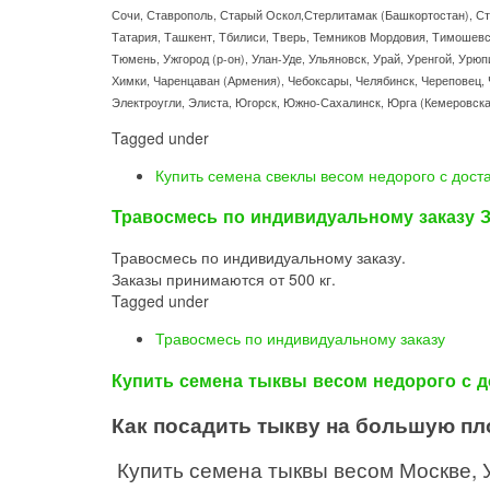
Сочи, Ставрополь, Старый Оскол,Стерлитамак (Башкортостан), Стр
Татария, Ташкент, Тбилиси, Тверь, Темников Мордовия, Тимошевск
Тюмень, Ужгород (р-он), Улан-Уде, Ульяновск, Урай, Уренгой, Урюп
Химки, Чаренцаван (Армения), Чебоксары, Челябинск, Череповец, Ч
Электроугли, Элиста, Югорск, Южно-Сахалинск, Юрга (Кемеровская 
Tagged under
Купить семена свеклы весом недорого с дост
Травосмесь по индивидуальному заказу З
Травосмесь по индивидуальному заказу.
Заказы принимаются от 500 кг.
Tagged under
Травосмесь по индивидуальному заказу
Купить семена тыквы весом недорого с д
Как посадить тыкву на большую п
Купить семена тыквы весом Москве, У