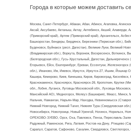
Города в которые можем доставить с
Москва, Санкт-Петербург, Абакан, Абан, Абинск, Агаповка, Агинское
Аксай, Аксубаево, Актаныш, Актау, Актюбинск, Акший, Алаверди, А
(Приморский край), Артем (Приморский край), Архангельск, Асбест
Башкоростан, Бендеры, Бердянск, Березники (Пермская обл.), Бий
Буденовск, Буйнакск (респ. Дагестан), Великие Луки, Великий Новг
(Владимирская обл.), Воркута, Воронеж, Воскресенск, Воткинск, Вы
(Белгородская обл.), Гусь-Хрустальный, Дагестан, Дальнереченск 
Егорьевск, Ейск, Екатеринбург, Ереван, Ессентуки, Железногорск 
обл.), Иваново, Иж, Ижевск, Иркутск, Иркутск-27, Ишим, Йошкар Ол
Кашира, Кемерово, Киев, Кинешма, Киров, Кировоград, Киселёвск,
Краснокаменск, Красноярск, Красноярск-26, Кропоткин, Крупки (Мин
обл., Лобня, Луганск, Луговцы Московской обл., Луховцы Московс
Мансийский АО), Медногорск, Мелеуз (Башкирия), Миасс, Минск, 
Нальчик, Наманган, Нарьян-Мар, Находка, Невинномысск (Ставроп
Нижний Новгород, Нижний Тагил, Нижняя Тура (Свердловская обл.)
Новосибирск, Новотроицк, Новый Уренгой, Ногинск, Норильск, Ноя
ОРЕХОВО-ЗУЕВО, Орск, Оха, Павловск, Пенза, Переславль-Залесс
Радужный, Раменское, Рига, Латвия, Ростов-на-Дону, Ртищево (Сар
Сарапул, Саратов, Сафоново, Сахалин, Свердловск, Светлогорск,