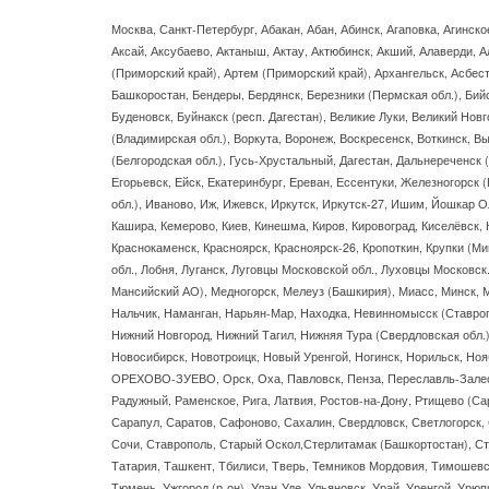
Москва, Санкт-Петербург, Абакан, Абан, Абинск, Агаповка, Агинское
Аксай, Аксубаево, Актаныш, Актау, Актюбинск, Акший, Алаверди, А
(Приморский край), Артем (Приморский край), Архангельск, Асбест
Башкоростан, Бендеры, Бердянск, Березники (Пермская обл.), Бий
Буденовск, Буйнакск (респ. Дагестан), Великие Луки, Великий Новг
(Владимирская обл.), Воркута, Воронеж, Воскресенск, Воткинск, Вы
(Белгородская обл.), Гусь-Хрустальный, Дагестан, Дальнереченск 
Егорьевск, Ейск, Екатеринбург, Ереван, Ессентуки, Железногорск 
обл.), Иваново, Иж, Ижевск, Иркутск, Иркутск-27, Ишим, Йошкар Ол
Кашира, Кемерово, Киев, Кинешма, Киров, Кировоград, Киселёвск,
Краснокаменск, Красноярск, Красноярск-26, Кропоткин, Крупки (Мин
обл., Лобня, Луганск, Луговцы Московской обл., Луховцы Московс
Мансийский АО), Медногорск, Мелеуз (Башкирия), Миасс, Минск, 
Нальчик, Наманган, Нарьян-Мар, Находка, Невинномысск (Ставроп
Нижний Новгород, Нижний Тагил, Нижняя Тура (Свердловская обл.)
Новосибирск, Новотроицк, Новый Уренгой, Ногинск, Норильск, Ноя
ОРЕХОВО-ЗУЕВО, Орск, Оха, Павловск, Пенза, Переславль-Залесс
Радужный, Раменское, Рига, Латвия, Ростов-на-Дону, Ртищево (Сар
Сарапул, Саратов, Сафоново, Сахалин, Свердловск, Светлогорск,
Сочи, Ставрополь, Старый Оскол,Стерлитамак (Башкортостан), Стр
Татария, Ташкент, Тбилиси, Тверь, Темников Мордовия, Тимошевск
Тюмень, Ужгород (р-он), Улан-Уде, Ульяновск, Урай, Уренгой, Урюп