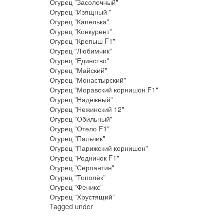
Огурец "Засолочный"
Огурец "Изящный "
Огурец "Капелька"
Огурец "Конкурент"
Огурец "Крепыш F1"
Огурец "Любимчик"
Огурец "Единство"
Огурец "Майский"
Огурец "Монастырский"
Огурец "Моравский корнишон F1"
Огурец "Надёжный"
Огурец "Нежинский 12"
Огурец "Обильный"
Огурец "Отело F1"
Огурец "Пальчик"
Огурец "Парижский корнишон"
Огурец "Родничок F1"
Огурец "Серпантин"
Огурец "Тополёк"
Огурец "Феникс"
Огурец "Хрустящий"
Tagged under