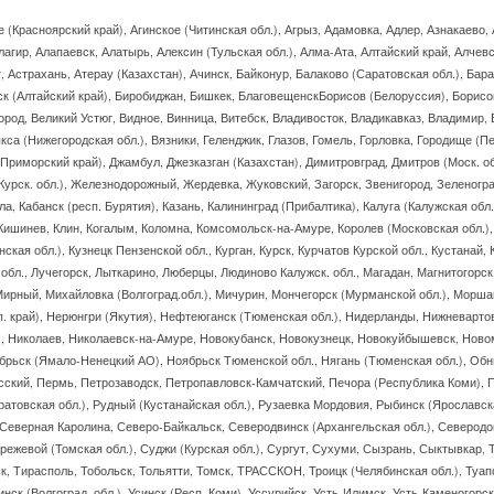
 (Красноярский край), Агинское (Читинская обл.), Агрыз, Адамовка, Адлер, Азнакаево, 
лагир, Алапаевск, Алатырь, Алексин (Тульская обл.), Алма-Ата, Алтайский край, Алчев
, Астрахань, Атерау (Казахстан), Ачинск, Байконур, Балаково (Саратовская обл.), Бар
ск (Алтайский край), Биробиджан, Бишкек, БлаговещенскБорисов (Белоруссия), Борисог
ород, Великий Устюг, Видное, Винница, Витебск, Владивосток, Владикавказ, Владимир, 
кса (Нижегородская обл.), Вязники, Геленджик, Глазов, Гомель, Горловка, Городище (Пе
(Приморский край), Джамбул, Джезказган (Казахстан), Димитровград, Дмитров (Моск. о
(Курск. обл.), Железнодорожный, Жердевка, Жуковский, Загорск, Звенигород, Зеленогра
а, Кабанск (респ. Бурятия), Казань, Калининград (Прибалтика), Калуга (Калужская обл
 Кишинев, Клин, Когалым, Коломна, Комсомольск-на-Амуре, Королев (Московская обл.),
ская обл.), Кузнецк Пензенской обл., Курган, Курск, Курчатов Курской обл., Кустанай
к.обл., Лучегорск, Лыткарино, Люберцы, Людиново Калужск. обл., Магадан, Магнитогор
Мирный, Михайловка (Волгоград.обл.), Мичурин, Мончегорск (Мурманской обл.), Мор
. край), Нерюнгри (Якутия), Нефтеюганск (Тюменская обл.), Нидерланды, Нижневартов
, Николаев, Николаевск-на-Амуре, Новокубанск, Новокузнецк, Новокуйбышевск, Новом
брьск (Ямало-Ненецкий АО), Ноябрьск Тюменской обл., Нягань (Тюменская обл.), Обн
кий, Пермь, Петрозаводск, Петропавловск-Камчатский, Печора (Республика Коми), П
атовская обл.), Рудный (Кустанайская обл.), Рузаевка Мордовия, Рыбинск (Ярославск
 Северная Каролина, Северо-Байкальск, Северодвинск (Архангельская обл.), Северод
ежевой (Томская обл.), Суджи (Курская обл.), Сургут, Сухуми, Сызрань, Сыктывкар, Т
, Тирасполь, Тобольск, Тольятти, Томск, ТРАССКОН, Троицк (Челябинская обл.), Туапс
инск (Волгоград. обл.), Усинск (Респ. Коми), Уссурийск, Усть-Илимск, Усть-Каменогорс