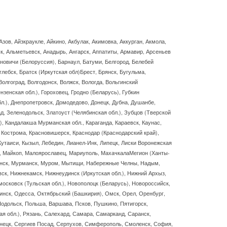
Азов, Айзкраукле, Айкино, Акбулак, Акимовка, Аккурган, Акмола,
ск, Альметьевск, Анадырь, Ангарск, Аппатиты, Армавир, Арсеньев
ановичи (Белоруссия), Барнаул, Батуми, Белгород, Белебей
лебск, Братск (Иркутская обл)Брест, Брянск, Бугульма,
Волгоград, Волгодонск, Волжск, Вологда, Вольгинский
нзенская обл.), Гороховец, Гродно (Беларусь), Губкин
бл.), Днепропетровск, Домодедово, Донецк, Дубна, Душанбе,
д, Зеленодольск, Златоуст (Челябинская обл.), Зубцов (Тверской
.), Кандалакша Мурманская обл., Караганда, Караевск, Каунас,
 Кострома, Красновишерск, Краснодар (Краснодарский край),
, Кутаиси, Кызыл, Лебедин, Лианел-Инк, Липецк, Лиски Воронежская
ск, Майкоп, Малоярославец, Мариуполь, МахачкалаМегион (Ханты-
шанск, Мурманск, Муром, Мытищи, Набережные Челны, Надым,
ск, Нижнекамск, Нижнеудинск (Иркутская обл.), Нижний Архыз,
осковск (Тульская обл.), Новополоцк (Беларусь), Новороссийск,
инск, Одесса, Октябрьский (Башкирия), Омск, Орел, Оренбург,
одольск, Польша, Варшава, Псков, Пушкино, Пятигорск,
ая обл.), Рязань, Салехард, Самара, Самарканд, Саранск,
онецк, Сергиев Посад, Серпухов, Симферополь, Смоленск, София,