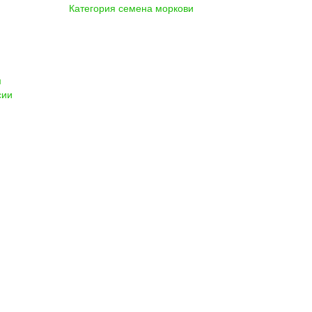
Категория семена моркови
м
сии