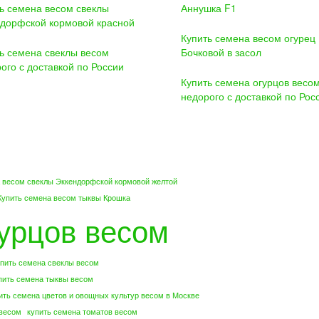
ь семена весом свеклы
Аннушка F1
дорфской кормовой красной
Купить семена весом огурец
ь семена свеклы весом
Бочковой в засол
ого с доставкой по России
Купить семена огурцов весо
недорого с доставкой по Рос
 весом свеклы Эккендорфской кормовой желтой
Купить семена весом тыквы Крошка
гурцов весом
пить семена свеклы весом
пить семена тыквы весом
ить семена цветов и овощных культур весом в Москве
 весом
купить семена томатов весом