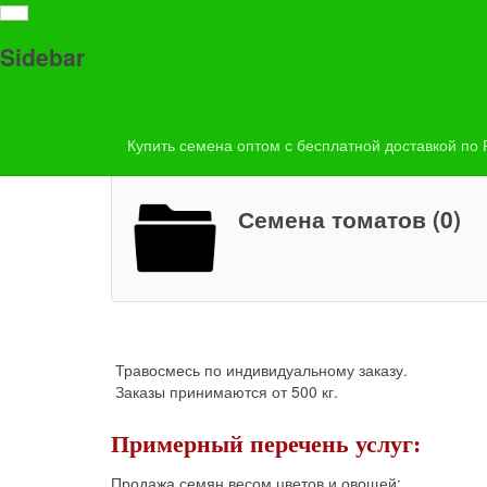
Купить семена оптом с бесплатной доставкой по Росс
Sidebar
Травосмесь по индивидуальному заказу Заказы прин
Купить семена оптом
Купить семена оптом с бесплатной доставкой по
Семена томатов (0)
Травосмесь по индивидуальному заказу.
Заказы принимаются от 500 кг.
Примерный перечень услуг:
Продажа семян весом цветов и овощей;