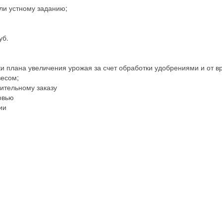
ли устному заданию;
уб.
и плана увеличения урожая за счет обработки удобрениями и от в
весом;
ительному заказу
овью
ии