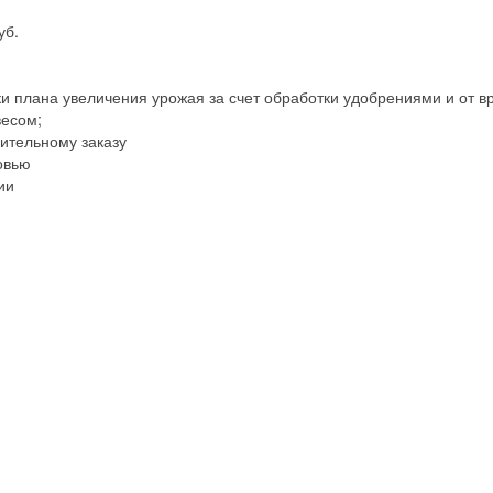
уб.
и плана увеличения урожая за счет обработки удобрениями и от в
весом;
ительному заказу
овью
ии