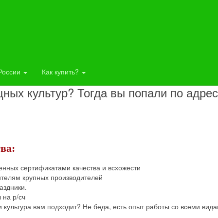
ии
х культур весом в Москве
 России
Как купить?
ых культур? Тогда вы попали по адрес
тва:
енных сертификатами качества и всхожести
телям крупных производителей
аздники.
 на р/сч
и культура вам подходит? Не беда, есть опыт работы со всеми вид