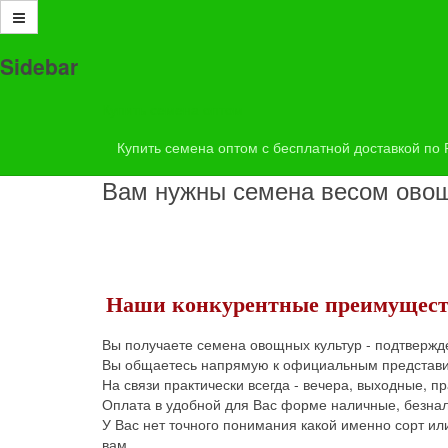
Купить семена оптом с бесплатной доставкой по Росс
Sidebar
Subscribe to this RSS feed
Вторник, 26 Ноябрь 2019 10:01
Купить семена оптом
Купить семена цветов и овощны
Купить семена оптом с бесплатной доставкой по
Вам нужны семена весом овощн
Наши конкурентные преимущес
Вы получаете семена овощных культур - подтвержд
Вы общаетесь напрямую к официальным представи
На связи практически всегда - вечера, выходные, пр
Оплата в удобной для Вас форме наличные, безнал
У Вас нет точного понимания какой именно сорт ил
вам